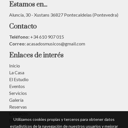
Estamos en...
Aluncía, 30 - Xustans 36827 Pontecaldelas (Pontevedra)
Contacto
Teléfono:
+34 610 907 015
Correo:
acasadosmusicos@gmail.com
Enlaces de interés
Inicio
La Casa
El Estudio
Eventos
Servicios
Galería
Reservas
Contacto
Utilizamos cookies propias y terceros para obtener datos
Declaración de Accesibilidad
estadísticos de la navegación de nuestros usuarios y mejorar