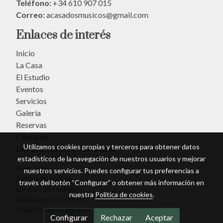
Teléfono:
+34 610 907 015
Correo:
acasadosmusicos@gmail.com
Enlaces de interés
Inicio
La Casa
El Estudio
Eventos
Servicios
Galería
Reservas
Contacto
Utilizamos cookies propias y terceros para obtener datos
Declaración de Accesibilidad
estadísticos de la navegación de nuestros usuarios y mejorar
Aviso legal
nuestros servicios. Puedes configurar tus preferencias a
Política de cookies
través del botón “Configurar” o obtener más información en
Gestión de cookies
nuestra
Política de cookies
.
Política de privacidad
Condiciones de compra
Configurar
Rechazar
Aceptar